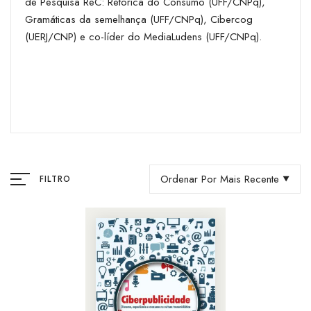
de Pesquisa ReC: Retórica do Consumo (UFF/CNPq),
Gramáticas da semelhança (UFF/CNPq), Cibercog
(UERJ/CNP) e co-líder do MediaLudens (UFF/CNPq).
Ordenar Por Mais Recente
FILTRO