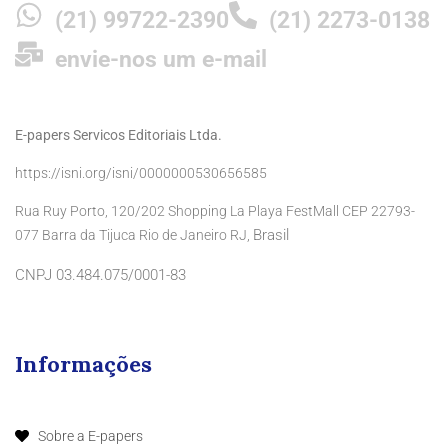
(21) 99722-2390
(21) 2273-0138
envie-nos um e-mail
E-papers Servicos Editoriais Ltda.
https://isni.org/isni/0000000530656585
Rua Ruy Porto, 120/202 Shopping La Playa FestMall CEP 22793-
Brasil
077 Barra da Tijuca Rio de Janeiro RJ,
CNPJ 03.484.075/0001-83
Informações
Sobre a E-papers