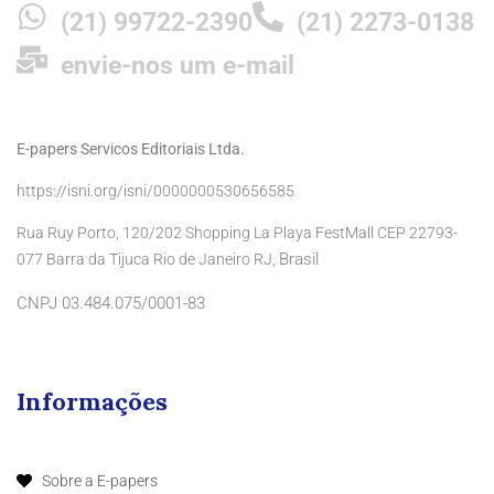
(21) 99722-2390
(21) 2273-0138
envie-nos um e-mail
E-papers Servicos Editoriais Ltda.
https://isni.org/isni/0000000530656585
Rua Ruy Porto, 120/202 Shopping La Playa FestMall CEP 22793-
Brasil
077 Barra da Tijuca Rio de Janeiro RJ,
CNPJ 03.484.075/0001-83
Informações
Sobre a E-papers