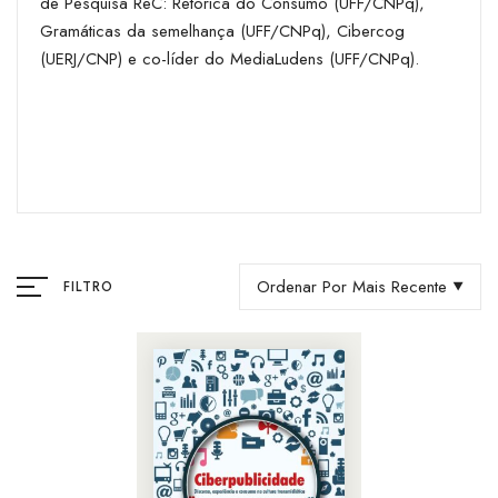
de Pesquisa ReC: Retórica do Consumo (UFF/CNPq),
Gramáticas da semelhança (UFF/CNPq), Cibercog
(UERJ/CNP) e co-líder do MediaLudens (UFF/CNPq).
Ordenar Por Mais Recente
FILTRO