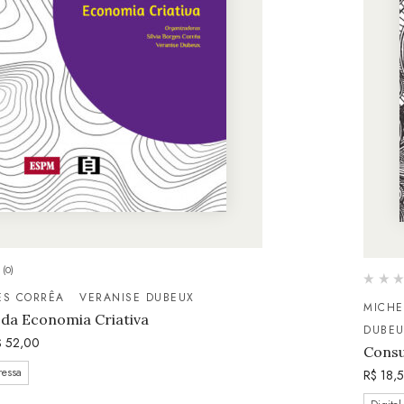
(0)
ES CORRÊA
VERANISE DUBEUX
MICHE
 da Economia Criativa
DUBE
$
52,00
Consu
ressa
R$
18,