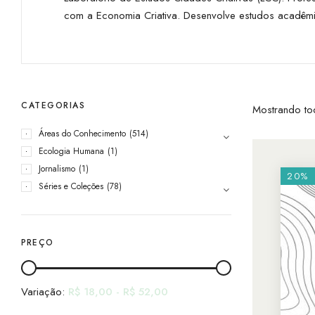
com a Economia Criativa. Desenvolve estudos acadêmico
CATEGORIAS
Mostrando to
Áreas do Conhecimento
(514)
Ecologia Humana
(1)
Jornalismo
(1)
20%
Séries e Coleções
(78)
PREÇO
Variação:
R$
18,00
-
R$
52,00