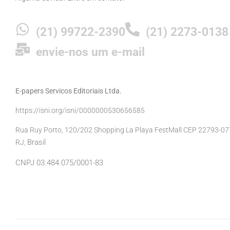
(21) 99722-2390
(21) 2273-0138
envie-nos um e-mail
E-papers Servicos Editoriais Ltda.
https://isni.org/isni/0000000530656585
Rua Ruy Porto, 120/202 Shopping La Playa FestMall CEP 22793-077 
Brasil
RJ,
CNPJ 03.484.075/0001-83