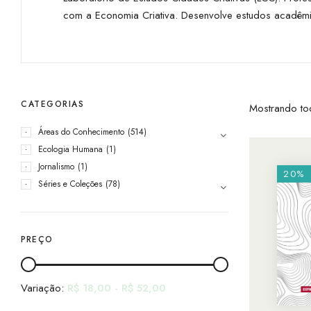
com a Economia Criativa. Desenvolve estudos acadêmico
CATEGORIAS
Mostrando to
Áreas do Conhecimento
(514)
Ecologia Humana
(1)
Jornalismo
(1)
20%
Séries e Coleções
(78)
PREÇO
Variação:
R$
18,00
-
R$
52,00