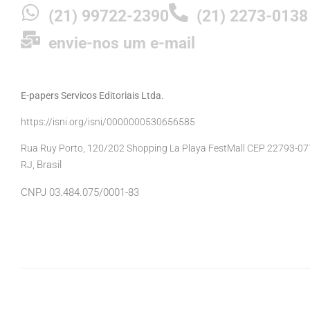
(21) 99722-2390
(21) 2273-0138
envie-nos um e-mail
E-papers Servicos Editoriais Ltda.
https://isni.org/isni/0000000530656585
Rua Ruy Porto, 120/202 Shopping La Playa FestMall CEP 22793-077 
Brasil
RJ,
CNPJ 03.484.075/0001-83