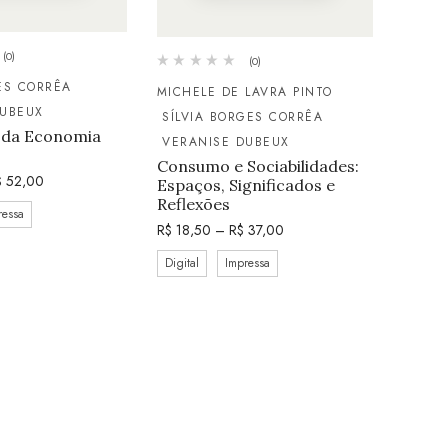
(0)
(0)
ES CORRÊA
MICHELE DE LAVRA PINTO
DUBEUX
SÍLVIA BORGES CORRÊA
s da Economia
VERANISE DUBEUX
Consumo e Sociabilidades:
$
52,00
Espaços, Significados e
Reflexões
ressa
R$
18,50
–
R$
37,00
Digital
Impressa