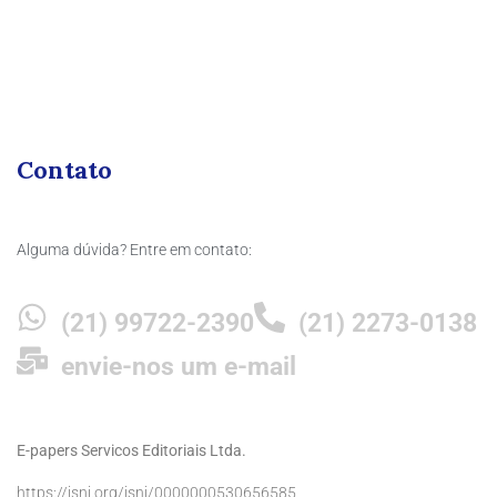
Contato
Alguma dúvida? Entre em contato:
(21) 99722-2390
(21) 2273-0138
envie-nos um e-mail
E-papers Servicos Editoriais Ltda.
https://isni.org/isni/0000000530656585