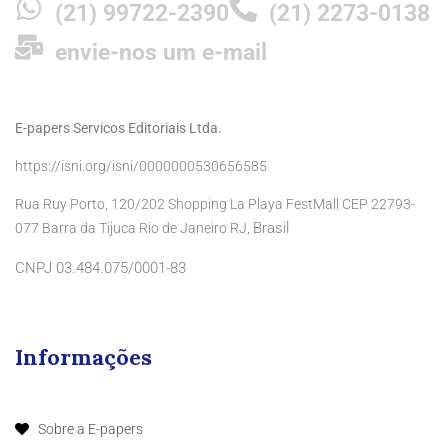
(21) 99722-2390
(21) 2273-0138
envie-nos um e-mail
E-papers Servicos Editoriais Ltda.
https://isni.org/isni/0000000530656585
Rua Ruy Porto, 120/202 Shopping La Playa FestMall CEP 22793-
Brasil
077 Barra da Tijuca Rio de Janeiro RJ,
CNPJ 03.484.075/0001-83
Informações
Sobre a E-papers