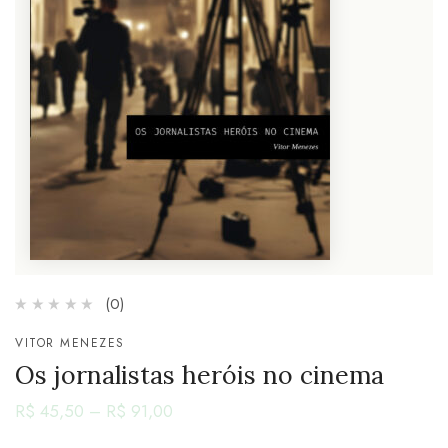
(0)
VITOR MENEZES
Os jornalistas heróis no cinema
R$
45,50
–
R$
91,00