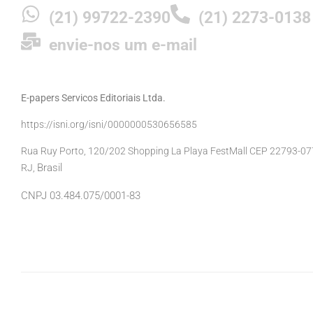
(21) 99722-2390
(21) 2273-0138
envie-nos um e-mail
E-papers Servicos Editoriais Ltda.
https://isni.org/isni/0000000530656585
Rua Ruy Porto, 120/202 Shopping La Playa FestMall CEP 22793-077 
Brasil
RJ,
CNPJ 03.484.075/0001-83