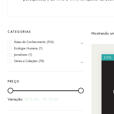
CATEGORIAS
Mostrando um
Áreas do Conhecimento
(514)
Ecologia Humana
(1)
Jornalismo
(1)
20%
Séries e Coleções
(78)
PREÇO
Variação:
R$
8,00
-
R$
17,00