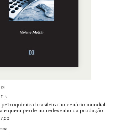
(0)
TTIN
 petroquímica brasileira no cenário mundial:
 e quem perde no redesenho da produção
7,00
ressa