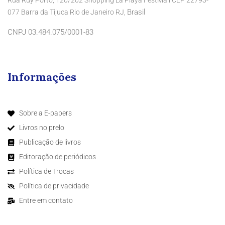
Rua Ruy Porto, 120/202 Shopping La Playa FestMall CEP 22793-
Brasil
077 Barra da Tijuca Rio de Janeiro RJ,
CNPJ 03.484.075/0001-83
Informações
Sobre a E-papers
Livros no prelo
Publicação de livros
Editoração de periódicos
Política de Trocas
Política de privacidade
Entre em contato