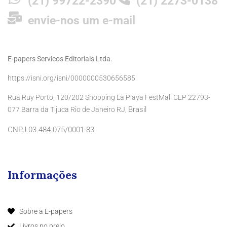
(21) 99722-2390
(21) 2273-0138
envie-nos um e-mail
E-papers Servicos Editoriais Ltda.
https://isni.org/isni/0000000530656585
Rua Ruy Porto, 120/202 Shopping La Playa FestMall CEP 22793-
Brasil
077 Barra da Tijuca Rio de Janeiro RJ,
CNPJ 03.484.075/0001-83
Informações
Sobre a E-papers
Livros no prelo