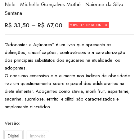
Nele
Michelle Gonçalves Mothé
Naienne da Silva
Santana
R$
33,50
–
R$
67,00
20% DE DESCONTO
“Adocantes e Açúcares” é um livro que apresenta as
definições, classificações, controvérsias e a caracterização
dos principais substitutos dos açúcares na atualidade: os
adoçantes.
O consumo excessivo e o aumento nos índices de obesidade
traz um questionamento sobre o papel dos edulcorantes na
dieta alimentar. Adoçantes como stevia, monk fruit, aspartame,
sacarina, sucralose, eritritol e xilitol são caracterizados e
amplamente discutidos.
Versão
Digital
Impressa