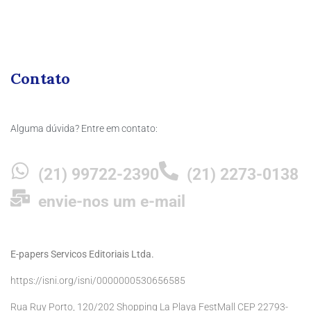
Contato
Alguma dúvida? Entre em contato:
(21) 99722-2390
(21) 2273-0138
envie-nos um e-mail
E-papers Servicos Editoriais Ltda.
https://isni.org/isni/0000000530656585
Rua Ruy Porto, 120/202 Shopping La Playa FestMall CEP 22793-