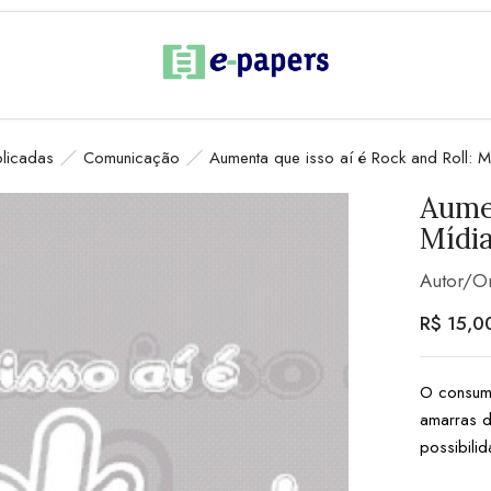
plicadas
Comunicação
Aumenta que isso aí é Rock and Roll: M
Aumen
Mídia
Autor/O
R$
15,0
O consumo
amarras 
possibili