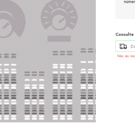
númer
Consulte
Não sei m