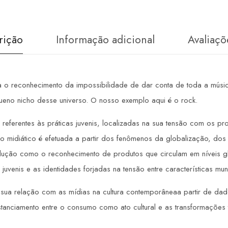
rição
Informação adicional
Avaliaçõ
para o reconhecimento da impossibilidade de dar conta de toda a mú
no nicho desse universo. O nosso exemplo aqui é o rock.
referentes às práticas juvenis, localizadas na sua tensão com os pro
idiático é efetuada a partir dos fenômenos da globalização, dos 
produção como o reconhecimento de produtos que circulam em níveis 
uvenis e as identidades forjadas na tensão entre características mun
em sua relação com as mídias na cultura contemporâneaa partir de da
istanciamento entre o consumo como ato cultural e as transformações 