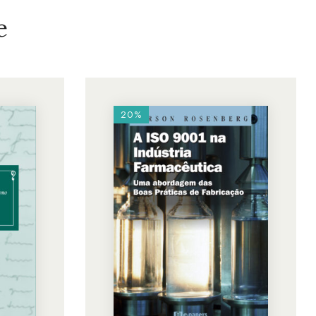
e
20%