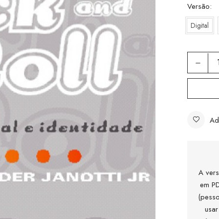
Versão
Digital
Ad
A vers
em PD
(pesso
usar