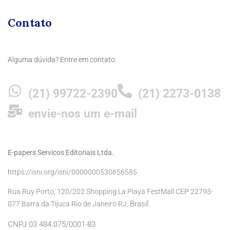
Contato
Alguma dúvida? Entre em contato:
(21) 99722-2390
(21) 2273-0138
envie-nos um e-mail
E-papers Servicos Editoriais Ltda.
https://isni.org/isni/0000000530656585
Rua Ruy Porto, 120/202 Shopping La Playa FestMall CEP 22793-
Brasil
077 Barra da Tijuca Rio de Janeiro RJ,
CNPJ 03.484.075/0001-83