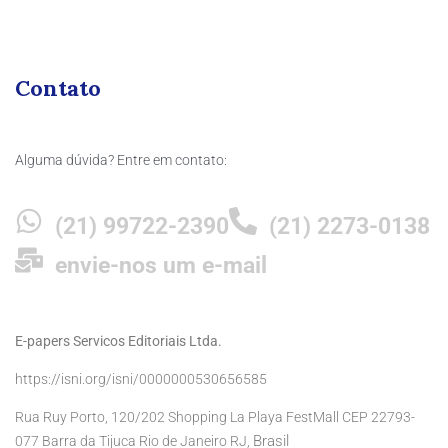
Contato
Alguma dúvida? Entre em contato:
(21) 99722-2390
(21) 2273-0138
envie-nos um e-mail
E-papers Servicos Editoriais Ltda.
https://isni.org/isni/0000000530656585
Rua Ruy Porto, 120/202 Shopping La Playa FestMall CEP 22793-
Brasil
077 Barra da Tijuca Rio de Janeiro RJ,