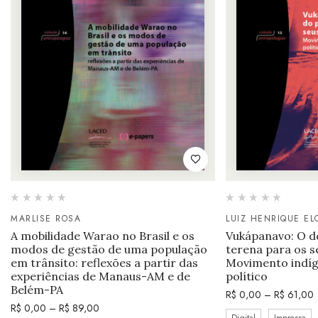
MARLISE ROSA
LUIZ HENRIQUE E
A mobilidade Warao no Brasil e os
Vukápanavo: O d
modos de gestão de uma população
terena para os se
em trânsito: reflexões a partir das
Movimento indíg
experiências de Manaus-AM e de
político
Belém-PA
R$
0,00
–
R$
61,00
R$
0,00
–
R$
89,00
Digital
Impressa