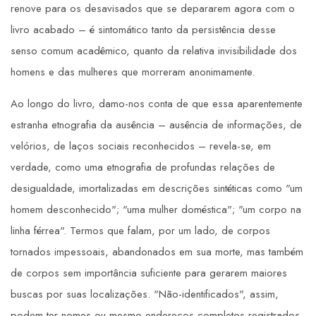
renove para os desavisados que se depararem agora com o
livro acabado – é sintomático tanto da persistência desse
senso comum acadêmico, quanto da relativa invisibilidade dos
homens e das mulheres que morreram anonimamente.
Ao longo do livro, damo-nos conta de que essa aparentemente
estranha etnografia da ausência – ausência de informações, de
velórios, de laços sociais reconhecidos – revela-se, em
verdade, como uma etnografia de profundas relações de
desigualdade, imortalizadas em descrições sintéticas como "um
homem desconhecido"; "uma mulher doméstica"; "um corpo na
linha férrea". Termos que falam, por um lado, de corpos
tornados impessoais, abandonados em sua morte, mas também
de corpos sem importância suficiente para gerarem maiores
buscas por suas localizações. "Não-identificados", assim,
podem ter nomes ou mesmo endereços completos registrados