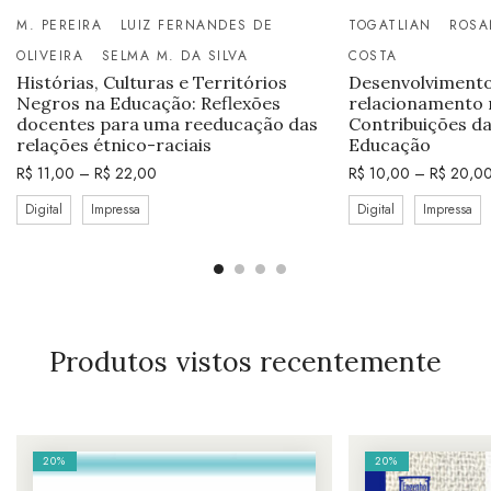
M. PEREIRA
LUIZ FERNANDES DE
TOGATLIAN
ROSA
OLIVEIRA
SELMA M. DA SILVA
COSTA
Histórias, Culturas e Territórios
Desenvolvimento
Negros na Educação: Reflexões
relacionamento n
docentes para uma reeducação das
Contribuições da
relações étnico-raciais
Educação
R$
11,00
–
R$
22,00
R$
10,00
–
R$
20,0
Digital
Impressa
Digital
Impressa
Produtos vistos recentemente
20%
20%