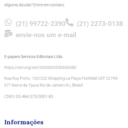
Alguma dúvida? Entre em contato:
(21) 99722-2390
(21) 2273-0138
envie-nos um e-mail
E-papers Servicos Editoriais Ltda.
https://isni.org/isni/0000000530656585
Rua Ruy Porto, 120/202 Shopping La Playa FestMall CEP 22793-
Brasil
077 Barra da Tijuca Rio de Janeiro RJ,
CNPJ 03.484.075/0001-83
Informações