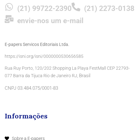
(21) 99722-2390
(21) 2273-0138
envie-nos um e-mail
E-papers Servicos Editoriais Ltda.
https://isni.org/isni/0000000530656585
Rua Ruy Porto, 120/202 Shopping La Playa FestMall CEP 22793-
Brasil
077 Barra da Tijuca Rio de Janeiro RJ,
CNPJ 03.484.075/0001-83
Informações
Sobre a E-papers