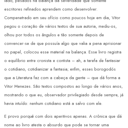
lado, pesados na balança da severidade que somente
escritores refinados aprendem como desenvolver.
Compenetrado em seu ofício como poucos hoje em dia, Vitor
pegou o coração de vários textos de sua autoria, mediu-os,
olhou por todos os ângulos e tão somente depois de
convencer-se de que possuía algo que valia a pena aprisionar
no papel, colocou esse material na balança. Esse livro registra
o equilíbrio entre cronista e contista – ah, a tarefa de fantasiar
o cotidiano, cotidianizar a fantasia; enfim, esses borogodós
que a Literatura faz com a cabeça da gente – que dá forma a
Vitor Menezes. São textos compostos ao longo de vários anos,
mostrando o que eu, observador privilegiado desde sempre, já
havia intuído: nenhum cotidiano está a salvo com ele.
E provo porquê com dois aperitivos apenas. A crônica que dá
nome ao livro atesta o absurdo que pode se tornar uma