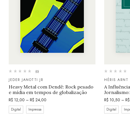
(0)
JEDER JANOTTI JR
HÉRIS ARNT
Heavy Metal com Dendê: Rock pesado
A Influênci
e mídia em tempos de globalização
Jornalismo:
R$
12,00
–
R$
24,00
R$
10,50
–
R$
Digital
Impressa
Digital
Imp