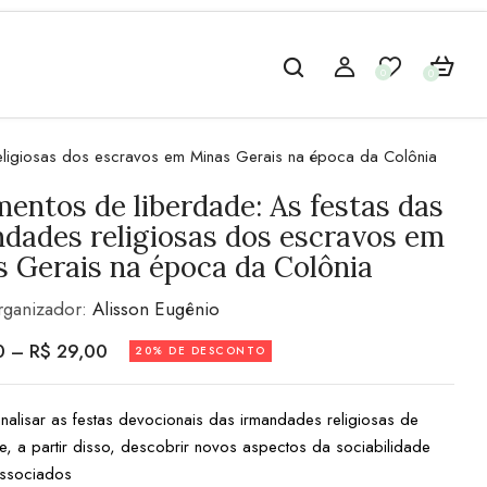
0
0
eligiosas dos escravos em Minas Gerais na época da Colônia
entos de liberdade: As festas das
dades religiosas dos escravos em
 Gerais na época da Colônia
rganizador:
Alisson Eugênio
0
–
R$
29,00
20% DE DESCONTO
analisar as festas devocionais das irmandades religiosas de
e, a partir disso, descobrir novos aspectos da sociabilidade
associados