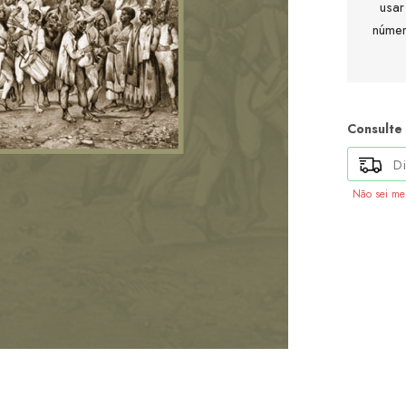
usar
númer
Consulte
Não sei m