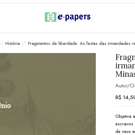
História
Fragmentos de liberdade: As festas das irmandades r
Fragm
irman
Minas
Autor/O
R$
14,5
Objetiva 
escravos 
de seus 