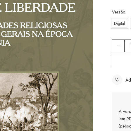
Versão
Digital
Ad
A vers
em PD
(pesso