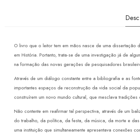
Desc
O livro que o leitor tem em mãos nasce de uma dissertação d
em História. Portanto, trata-se de uma investigação já de algu
na formação das novas gerações de pesquisadores brasileir
Através de um diálogo constante entre a bibliografia e as f
importantes espaços de reconstrução da vida social da popu
construírem um novo mundo cultural, que mesclava tradições cu
Não contente em reafirmar tal perspectiva, através de um bal
do trabalho, da política, da festa, da música, da morte e da
uma instituição que simultaneamente apresentava conexões com