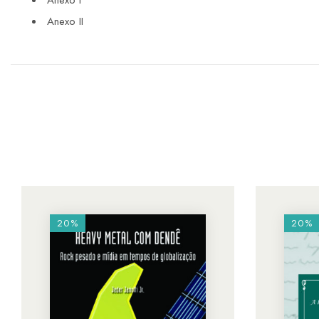
Anexo I
Anexo II
20%
20%