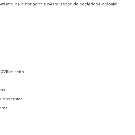
batismo de historiador e pesquisador da sociedade colonial.
XVIII mineiro
ras
o das festas
gras