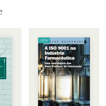
e
20%