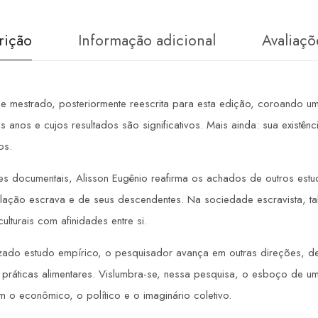
rição
Informação adicional
Avaliaçõ
e mestrado, posteriormente reescrita para esta edição, coroando u
ns anos e cujos resultados são significativos. Mais ainda: sua existên
os.
ontes documentais, Alisson Eugênio reafirma os achados de outros es
lação escrava e de seus descendentes. Na sociedade escravista, tal
lturais com afinidades entre si.
izado estudo empírico, o pesquisador avança em outras direções, de
s práticas alimentares. Vislumbra-se, nessa pesquisa, o esboço de um
 o econômico, o político e o imaginário coletivo.