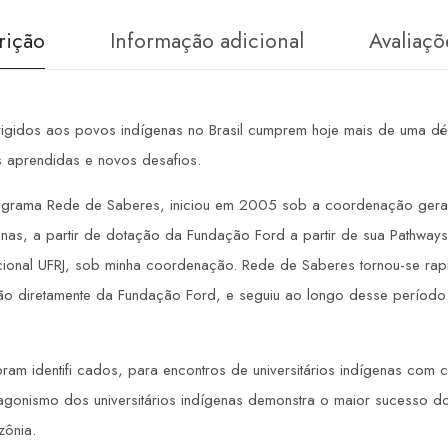
rição
Informação adicional
Avaliaçõ
rigidos aos povos indígenas no Brasil cumprem hoje mais de uma dé
s aprendidas e novos desafios.
Programa Rede de Saberes, iniciou em 2005 sob a coordenação geral
nas, a partir de dotação da Fundação Ford a partir de sua Pathways t
acional UFRJ, sob minha coordenação. Rede de Saberes tornou-se ra
ação diretamente da Fundação Ford, e seguiu ao longo desse períod
am identifi cados, para encontros de universitários indígenas com 
rotagonismo dos universitários indígenas demonstra o maior sucess
zônia.