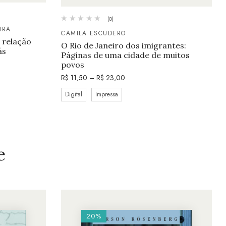
(0)
IRA
CAMILA ESCUDERO
a relação
O Rio de Janeiro dos imigrantes:
ás
Páginas de uma cidade de muitos
povos
R$
11,50
–
R$
23,00
Digital
Impressa
e
20%