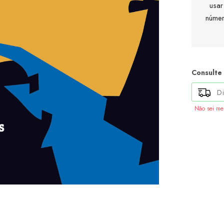
usar
númer
Consulte
Não sei m