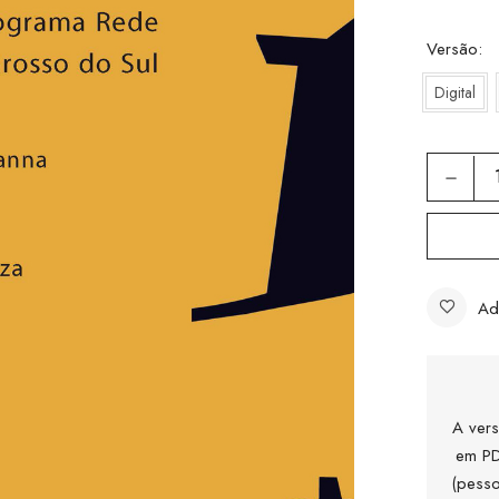
Versão
Digital
Ad
A vers
em PD
(pesso