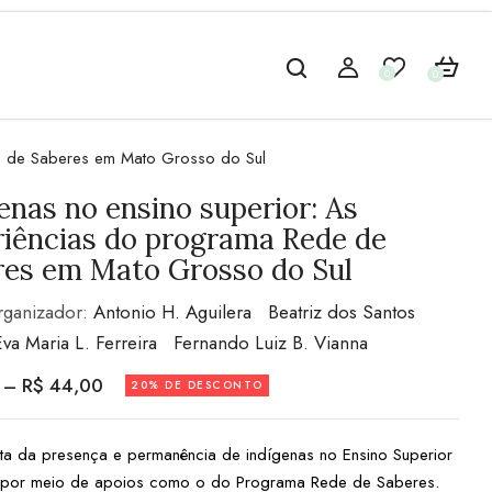
0
0
de de Saberes em Mato Grosso do Sul
enas no ensino superior: As
riências do programa Rede de
res em Mato Grosso do Sul
rganizador:
Antonio H. Aguilera
Beatriz dos Santos
Eva Maria L. Ferreira
Fernando Luiz B. Vianna
–
R$
44,00
20% DE DESCONTO
rata da presença e permanência de indígenas no Ensino Superior
o por meio de apoios como o do Programa Rede de Saberes.