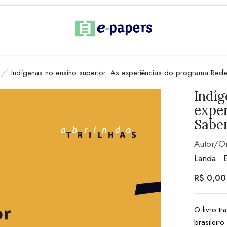
Indígenas no ensino superior: As experiências do programa Re
Indíg
expe
Sabe
Autor/O
Landa
R$
0,00
O livro t
brasileir