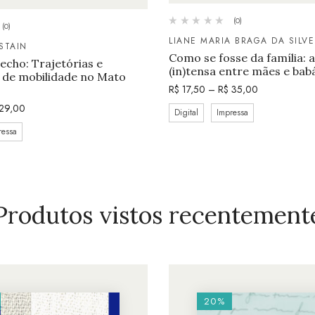
(0)
(0)
LIANE MARIA BRAGA DA SILVE
STAIN
Como se fosse da família: 
echo: Trajetórias e
(in)tensa entre mães e bab
s de mobilidade no Mato
R$
17,50
–
R$
35,00
29,00
Digital
Impressa
ressa
Produtos vistos recentement
20%