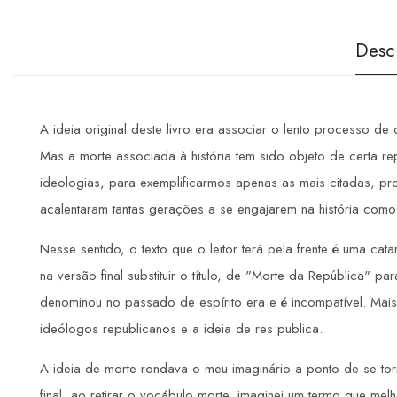
Desc
A ideia original deste livro era associar o lento processo d
Mas a morte associada à história tem sido objeto de certa re
ideologias, para exemplificarmos apenas as mais citadas, pr
acalentaram tantas gerações a se engajarem na história como
Nesse sentido, o texto que o leitor terá pela frente é uma c
na versão final substituir o título, de "Morte da República"
denominou no passado de espírito era e é incompatível. Mais
ideólogos republicanos e a ideia de res publica.
A ideia de morte rondava o meu imaginário a ponto de se torna
final, ao retirar o vocábulo morte, imaginei um termo que me