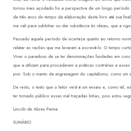
tornou mais açodado foi a perspectiva de um longo período d
de três anos do tempo da elaboração deste livro até sua fin
me vali para sublinhar ou dar substância às ideias, que a rig
Passado aquele período de incerteza quanto ao retorno norma
relatar as razões que me levaram a escrevê-lo. O tempo cur
Viver o paradoxo de se ter denominações fundadas em concep
que a utilizam para procederem a práticas contrárias a esses 
pior. Sob o manto da engrenagem do capitalismo, como um in
De resto, o texto que o leitor verá é um ensaio e, como tal, e
ter tornado público essas mal traçadas linhas, pois estou se
Lincoln de Abreu Penna
SUMÁRIO