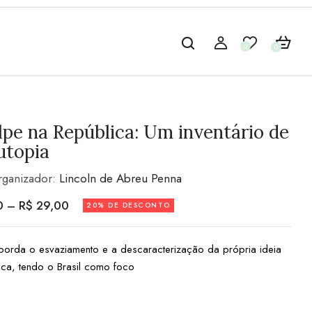
0
0
pe na República: Um inventário de
utopia
rganizador:
Lincoln de Abreu Penna
0
–
R$
29,00
20% DE DESCONTO
borda o esvaziamento e a descaracterização da própria ideia
ica, tendo o Brasil como foco