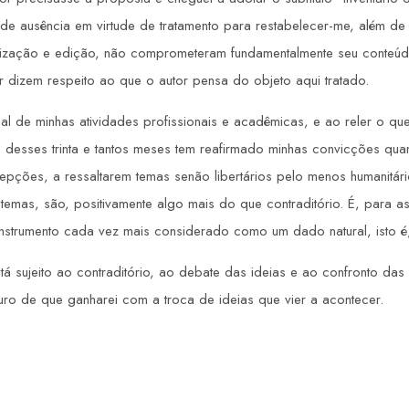
e ausência em virtude de tratamento para restabelecer-me, além de t
alização e edição, não comprometeram fundamentalmente seu conteúd
or dizem respeito ao que o autor pensa do objeto aqui tratado.
l de minhas atividades profissionais e acadêmicas, e ao reler o qu
to desses trinta e tantos meses tem reafirmado minhas convicções q
ções, a ressaltarem temas senão libertários pelo menos humanitári
temas, são, positivamente algo mais do que contraditório. É, para as
strumento cada vez mais considerado como um dado natural, isto é
stá sujeito ao contraditório, ao debate das ideias e ao confronto das 
guro de que ganharei com a troca de ideias que vier a acontecer.