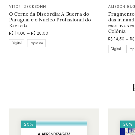
VITOR IZECKSOHN
ALISSON EU
O Cerne da Discórdia: A Guerra do
Fragmentos 
Paraguai e o Núcleo Profissional do
das irmanda
Exército
escravos e
Colônia
R$
14,00
–
R$
28,00
R$
14,50
–
R$
Digital
Impressa
Digital
Imp
20%
20%