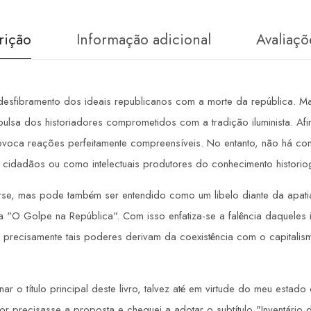
rição
Informação adicional
Avaliaçõ
e desfibramento dos ideais republicanos com a morte da república. 
pulsa dos historiadores comprometidos com a tradição iluminista. Af
ovoca reações perfeitamente compreensíveis. No entanto, não há com
 cidadãos ou como intelectuais produtores do conhecimento historiog
atarse, mas pode também ser entendido como um libelo diante da apat
 para "O Golpe na República". Com isso enfatiza-se a falência daquel
 precisamente tais poderes derivam da coexistência com o capitalis
r o título principal deste livro, talvez até em virtude do meu estad
lhor precisasse a proposta e cheguei a adotar o subtítulo "Inventár