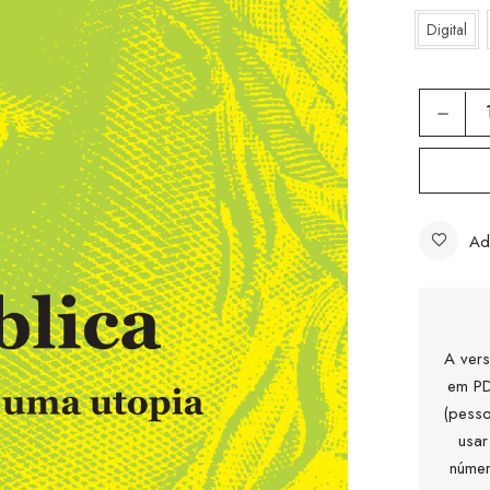
Digital
Ad
A vers
em PD
(pesso
usar
númer