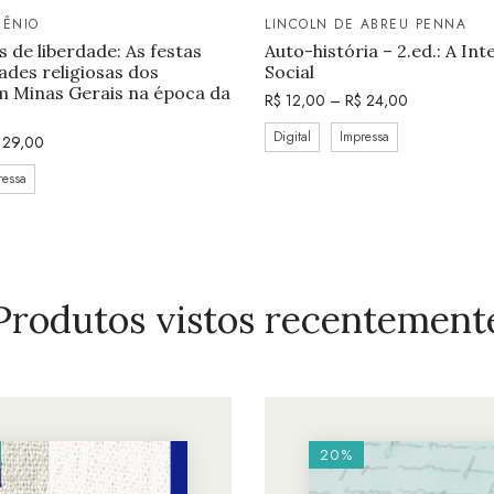
GÊNIO
LINCOLN DE ABREU PENNA
de liberdade: As festas
Auto-história – 2.ed.: A In
des religiosas dos
Social
m Minas Gerais na época da
R$
12,00
–
R$
24,00
Digital
Impressa
29,00
ressa
Produtos vistos recentement
20%