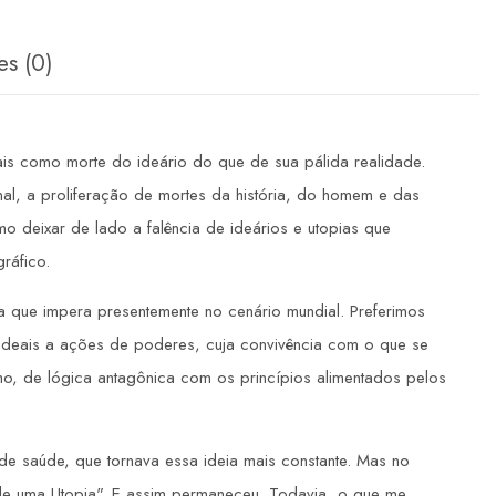
es (0)
Mais como morte do ideário do que de sua pálida realidade.
inal, a proliferação de mortes da história, do homem e das
o deixar de lado a falência de ideários e utopias que
ráfico.
ia que impera presentemente no cenário mundial. Preferimos
es ideais a ações de poderes, cuja convivência com o que se
mo, de lógica antagônica com os princípios alimentados pelos
o de saúde, que tornava essa ideia mais constante. Mas no
io de uma Utopia". E assim permaneceu. Todavia, o que me