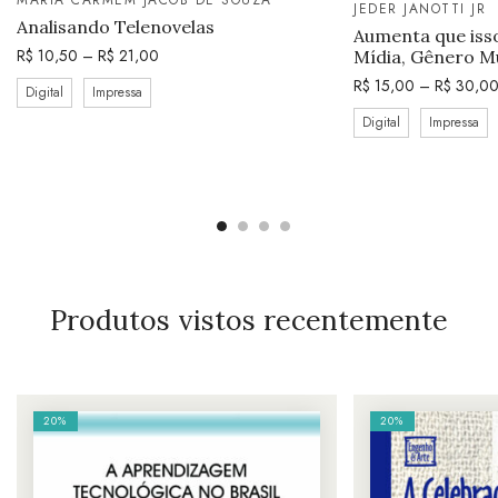
MARIA CARMEM JACOB DE SOUZA
JEDER JANOTTI JR
Analisando Telenovelas
Aumenta que isso
R$
10,50
–
R$
21,00
Mídia, Gênero Mu
R$
15,00
–
R$
30,0
Digital
Impressa
Digital
Impressa
Produtos vistos recentemente
20%
20%