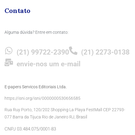
Contato
Alguma dúvida? Entre em contato:
(21) 99722-2390
(21) 2273-0138
envie-nos um e-mail
E-papers Servicos Editoriais Ltda.
https://isni.org/isni/0000000530656585
Rua Ruy Porto, 120/202 Shopping La Playa FestMall CEP 22793-
Brasil
077 Barra da Tijuca Rio de Janeiro RJ,
CNPJ 03.484.075/0001-83