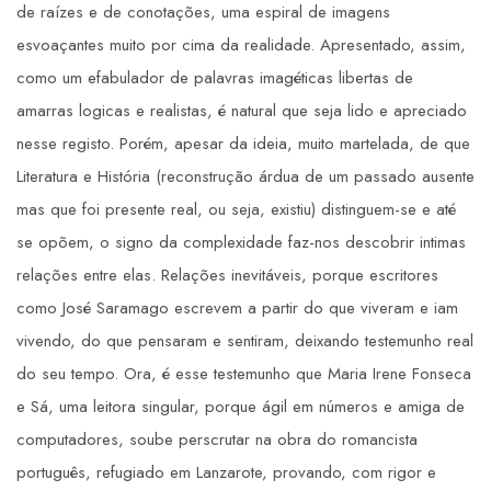
de raízes e de conotações, uma espiral de imagens
esvoaçantes muito por cima da realidade. Apresentado, assim,
como um efabulador de palavras imagéticas libertas de
amarras logicas e realistas, é natural que seja lido e apreciado
nesse registo. Porém, apesar da ideia, muito martelada, de que
Literatura e História (reconstrução árdua de um passado ausente
mas que foi presente real, ou seja, existiu) distinguem-se e até
se opõem, o signo da complexidade faz-nos descobrir intimas
relações entre elas. Relações inevitáveis, porque escritores
como José Saramago escrevem a partir do que viveram e iam
vivendo, do que pensaram e sentiram, deixando testemunho real
do seu tempo. Ora, é esse testemunho que Maria Irene Fonseca
e Sá, uma leitora singular, porque ágil em números e amiga de
computadores, soube perscrutar na obra do romancista
português, refugiado em Lanzarote, provando, com rigor e