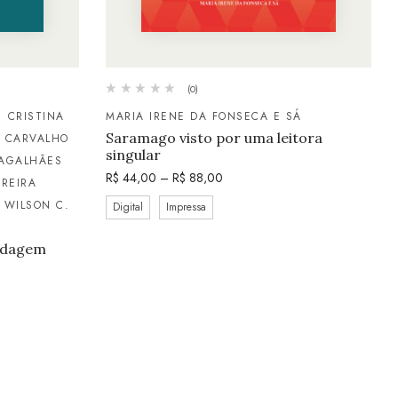
(0)
MARIA IRENE DA FONSECA E SÁ
CRISTINA
Saramago visto por uma leitora
 CARVALHO
singular
MAGALHÃES
R$
44,00
–
R$
88,00
RREIRA
WILSON C.
Digital
Impressa
ordagem