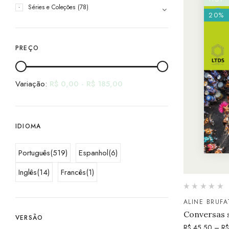
Séries e Coleções
(78)
20%
PREÇO
Variação:
R$
0,00
-
R$
185,00
IDIOMA
Português
(519)
Espanhol
(6)
Inglês
(14)
Francês
(1)
ALINE BRUFA
Conversas s
VERSÃO
R$
45,50
–
R$