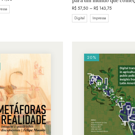
para um mundo que come
R$
57,50
–
R$
143,75
ressa
Digital
Impressa
20%