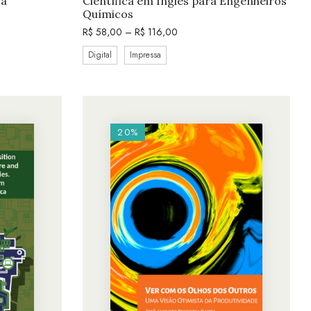
ça
Científica em Inglês para Engenheiros
Químicos
R$
58,00
–
R$
116,00
Digital
Impressa
20%