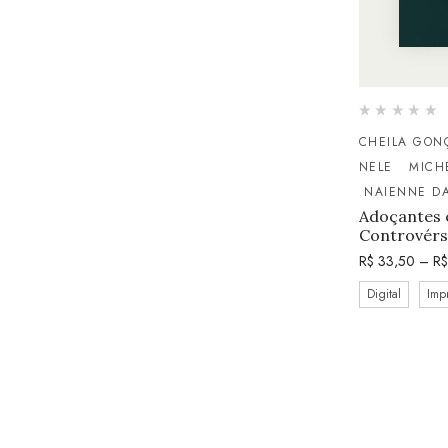
CHEILA GON
NELE
MICH
NAIENNE DA
Adoçantes e
Controvérs
R$
33,50
–
R$
Digital
Imp