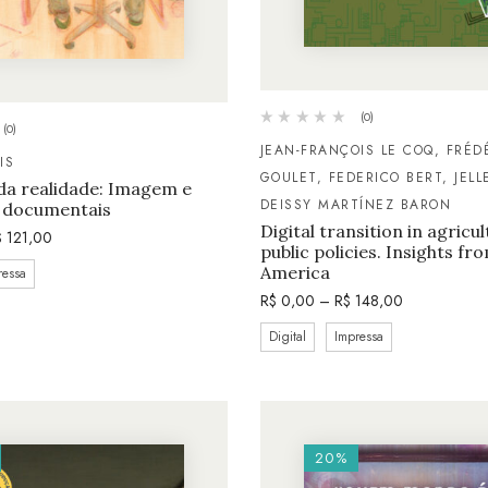
(0)
(0)
JEAN-FRANÇOIS LE COQ, FRÉD
IS
GOULET, FEDERICO BERT, JELL
da realidade: Imagem e
DEISSY MARTÍNEZ BARON
 documentais
Digital transition in agricu
$
121,00
public policies. Insights fr
America
ressa
R$
0,00
–
R$
148,00
Digital
Impressa
20%