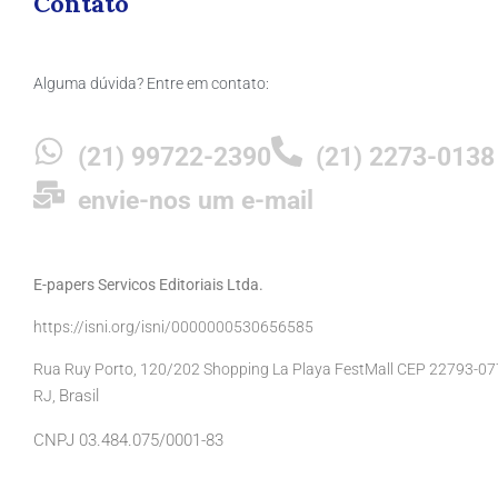
Contato
Alguma dúvida? Entre em contato:
(21) 99722-2390
(21) 2273-0138
envie-nos um e-mail
E-papers Servicos Editoriais Ltda.
https://isni.org/isni/0000000530656585
Rua Ruy Porto, 120/202 Shopping La Playa FestMall CEP 22793-077 
Brasil
RJ,
CNPJ 03.484.075/0001-83