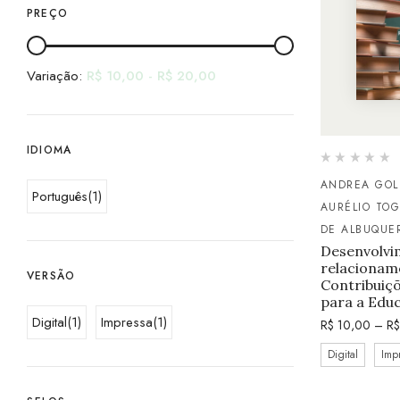
PREÇO
Variação:
R$
10,00
-
R$
20,00
IDIOMA
ANDREA GOL
Português
(1)
AURÉLIO TOG
DE ALBUQUE
Desenvolvi
relacioname
VERSÃO
Contribuiçõ
para a Edu
Digital
(1)
Impressa
(1)
R$
10,00
–
R$
Digital
Imp