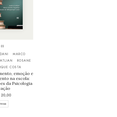
(0)
DANI
MARCO
ATLIAN
ROSANE
RQUE COSTA
mento, emoção e
nto na escola:
es da Psicologia
cação
20,00
ressa