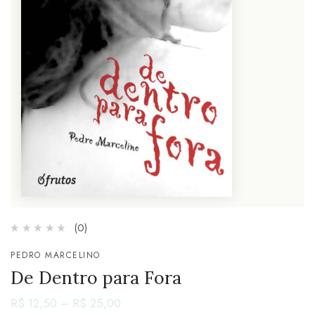
(0)
PEDRO MARCELINO
De Dentro para Fora
R$
12,50
–
R$
25,00