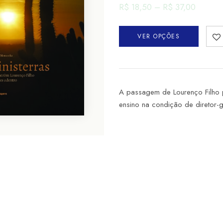
R$
18,50
–
R$
37,00
VER OPÇÕES
A passagem de Lourenço Filho 
ensino na condição de diretor-g