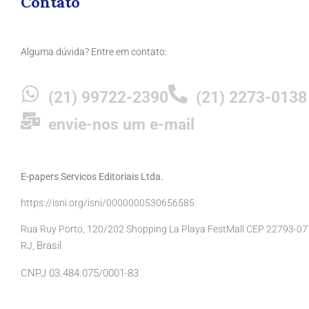
Contato
Alguma dúvida? Entre em contato:
(21) 99722-2390
(21) 2273-0138
envie-nos um e-mail
E-papers Servicos Editoriais Ltda.
https://isni.org/isni/0000000530656585
Rua Ruy Porto, 120/202 Shopping La Playa FestMall CEP 22793-077 
Brasil
RJ,
CNPJ 03.484.075/0001-83