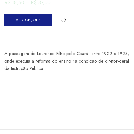
R$
18,50
–
R$
37,00
VER OPÇÕES
A passagem de Lourenço Filho pelo Ceará, entre 1922 e 1923,
onde executa a reforma do ensino na condição de diretor-geral
da Instrução Pública.