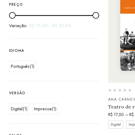
PREÇO
Variação:
R$
17,00
-
R$
35,00
IDIOMA
Português
(1)
VERSÃO
ANA CARNEI
Teatro de r
Digital
(1)
Impressa
(1)
R$
17,50
–
R$
Digital
Imp