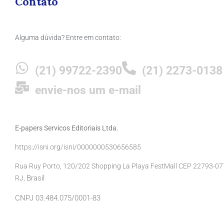
Contato
Alguma dúvida? Entre em contato:
(21) 99722-2390
(21) 2273-0138
envie-nos um e-mail
E-papers Servicos Editoriais Ltda.
https://isni.org/isni/0000000530656585
Rua Ruy Porto, 120/202 Shopping La Playa FestMall CEP 22793-077 
Brasil
RJ,
CNPJ 03.484.075/0001-83