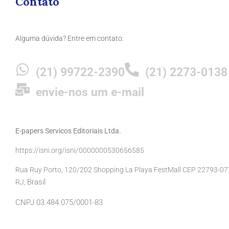
Contato
Alguma dúvida? Entre em contato:
(21) 99722-2390
(21) 2273-0138
envie-nos um e-mail
E-papers Servicos Editoriais Ltda.
https://isni.org/isni/0000000530656585
Rua Ruy Porto, 120/202 Shopping La Playa FestMall CEP 22793-077 
Brasil
RJ,
CNPJ 03.484.075/0001-83