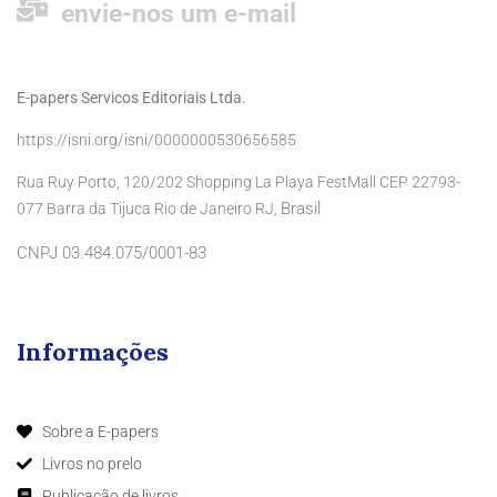
envie-nos um e-mail
E-papers Servicos Editoriais Ltda.
https://isni.org/isni/0000000530656585
Rua Ruy Porto, 120/202 Shopping La Playa FestMall CEP 22793-
Brasil
077 Barra da Tijuca Rio de Janeiro RJ,
CNPJ 03.484.075/0001-83
Informações
Sobre a E-papers
Livros no prelo
Publicação de livros