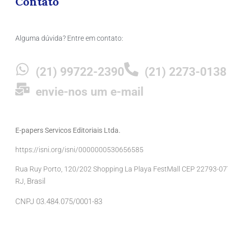
Contato
Alguma dúvida? Entre em contato:
(21) 99722-2390
(21) 2273-0138
envie-nos um e-mail
E-papers Servicos Editoriais Ltda.
https://isni.org/isni/0000000530656585
Rua Ruy Porto, 120/202 Shopping La Playa FestMall CEP 22793-077 
Brasil
RJ,
CNPJ 03.484.075/0001-83