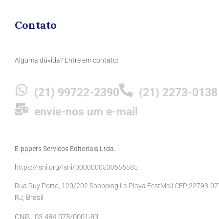
Contato
Alguma dúvida? Entre em contato:
(21) 99722-2390
(21) 2273-0138
envie-nos um e-mail
E-papers Servicos Editoriais Ltda.
https://isni.org/isni/0000000530656585
Rua Ruy Porto, 120/202 Shopping La Playa FestMall CEP 22793-077 
Brasil
RJ,
CNPJ 03.484.075/0001-83