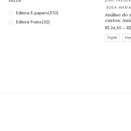
JOÃO FREDE
SELOS
ROSA MARI
Editora E-papers
(510)
Análise do 
custos: Aná
Editora Frutos
(32)
R$
24,50
–
R$
Digital
Imp