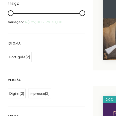
PREÇO
Variação:
R$
29,00
-
R$
70,00
IDIOMA
Português
(2)
VERSÃO
Digital
(2)
Impressa
(2)
20%