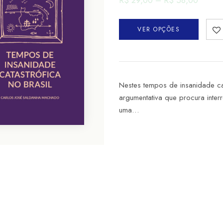
R$
29,00
–
R$
58,00
VER OPÇÕES
Nestes tempos de insanidade cat
argumentativa que procura inte
uma…