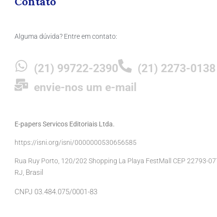
Contato
Alguma dúvida? Entre em contato:
(21) 99722-2390
(21) 2273-0138
envie-nos um e-mail
E-papers Servicos Editoriais Ltda.
https://isni.org/isni/0000000530656585
Rua Ruy Porto, 120/202 Shopping La Playa FestMall CEP 22793-077 
Brasil
RJ,
CNPJ 03.484.075/0001-83