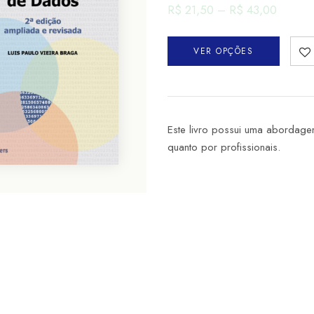
R$
21,50
–
R$
43,00
VER OPÇÕES
Este livro possui uma abordage
quanto por profissionais.