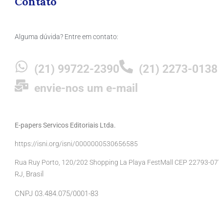
Contato
Alguma dúvida? Entre em contato:
(21) 99722-2390
(21) 2273-0138
envie-nos um e-mail
E-papers Servicos Editoriais Ltda.
https://isni.org/isni/0000000530656585
Rua Ruy Porto, 120/202 Shopping La Playa FestMall CEP 22793-077 
Brasil
RJ,
CNPJ 03.484.075/0001-83