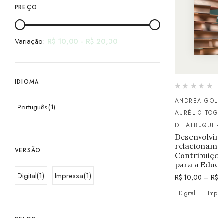
PREÇO
Variação:
R$
10,00
-
R$
20,00
IDIOMA
ANDREA GOL
Português
(1)
AURÉLIO TOG
DE ALBUQUE
Desenvolvi
relacioname
VERSÃO
Contribuiçõ
para a Edu
Digital
(1)
Impressa
(1)
R$
10,00
–
R$
Digital
Imp