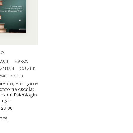
(0)
DANI
MARCO
ATLIAN
ROSANE
RQUE COSTA
mento, emoção e
nto na escola:
es da Psicologia
cação
20,00
ressa