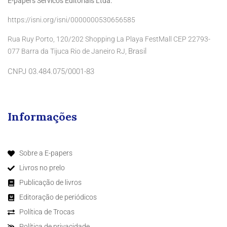
E-papers Servicos Editoriais Ltda.
https://isni.org/isni/0000000530656585
Rua Ruy Porto, 120/202 Shopping La Playa FestMall CEP 22793-
Brasil
077 Barra da Tijuca Rio de Janeiro RJ,
CNPJ 03.484.075/0001-83
Informações
Sobre a E-papers
Livros no prelo
Publicação de livros
Editoração de periódicos
Política de Trocas
Política de privacidade