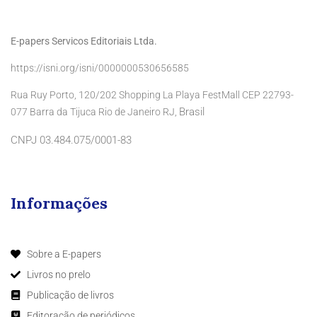
E-papers Servicos Editoriais Ltda.
https://isni.org/isni/0000000530656585
Rua Ruy Porto, 120/202 Shopping La Playa FestMall CEP 22793-
Brasil
077 Barra da Tijuca Rio de Janeiro RJ,
CNPJ 03.484.075/0001-83
Informações
Sobre a E-papers
Livros no prelo
Publicação de livros
Editoração de periódicos