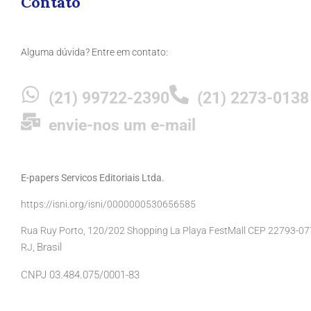
Contato
Alguma dúvida? Entre em contato:
(21) 99722-2390
(21) 2273-0138
envie-nos um e-mail
E-papers Servicos Editoriais Ltda.
https://isni.org/isni/0000000530656585
Rua Ruy Porto, 120/202 Shopping La Playa FestMall CEP 22793-077 
Brasil
RJ,
CNPJ 03.484.075/0001-83