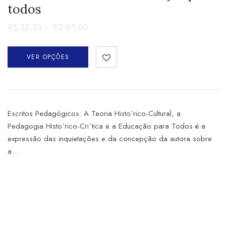
todos
R$
32,50
–
R$
65,00
VER OPÇÕES
Escritos Pedagógicos: A Teoria Histo´rico-Cultural, a
Pedagogia Histo´rico-Cri´tica e a Educação para Todos é a
expressão das inquietações e da concepção da autora sobre
a…