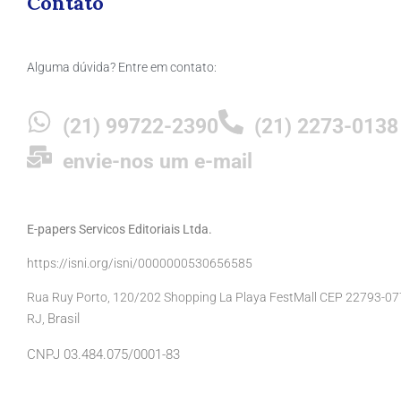
Contato
Alguma dúvida? Entre em contato:
(21) 99722-2390
(21) 2273-0138
envie-nos um e-mail
E-papers Servicos Editoriais Ltda.
https://isni.org/isni/0000000530656585
Rua Ruy Porto, 120/202 Shopping La Playa FestMall CEP 22793-077 
Brasil
RJ,
CNPJ 03.484.075/0001-83