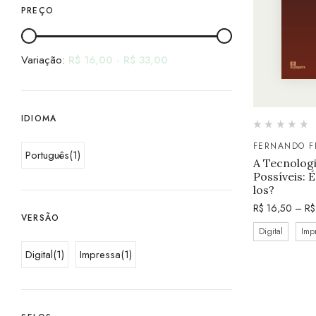
PREÇO
Variação:
R$
16,00
-
R$
33,00
IDIOMA
FERNANDO F
Português
(1)
A Tecnologi
Possíveis: 
los?
R$
16,50
–
R$
VERSÃO
Digital
Imp
Digital
(1)
Impressa
(1)