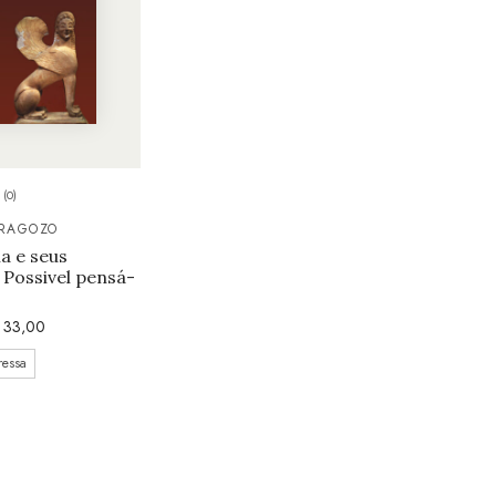
(0)
RAGOZO
a e seus
É Possivel pensá-
33,00
ressa