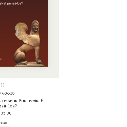
(0)
RAGOZO
a e seus Possíveis: É
nsá-los?
33,00
ressa