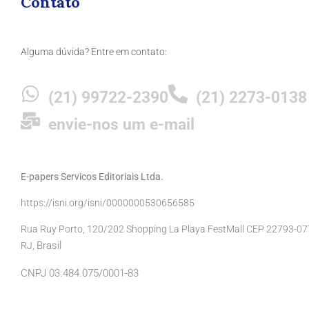
Contato
Alguma dúvida? Entre em contato:
(21) 99722-2390
(21) 2273-0138
envie-nos um e-mail
E-papers Servicos Editoriais Ltda.
https://isni.org/isni/0000000530656585
Rua Ruy Porto, 120/202 Shopping La Playa FestMall CEP 22793-077 
Brasil
RJ,
CNPJ 03.484.075/0001-83