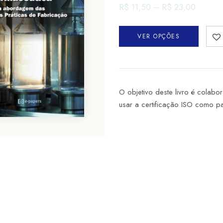
R$
11,50
–
R$
23,00
VER OPÇÕES
O objetivo deste livro é cola
usar a certificação ISO como 