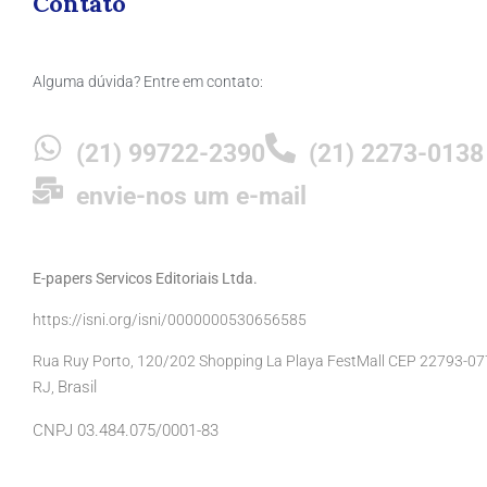
Contato
Alguma dúvida? Entre em contato:
(21) 99722-2390
(21) 2273-0138
envie-nos um e-mail
E-papers Servicos Editoriais Ltda.
https://isni.org/isni/0000000530656585
Rua Ruy Porto, 120/202 Shopping La Playa FestMall CEP 22793-077 
Brasil
RJ,
CNPJ 03.484.075/0001-83