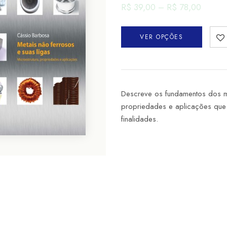
R$
39,00
–
R$
78,00
VER OPÇÕES
Descreve os fundamentos dos me
propriedades e aplicações que
finalidades.