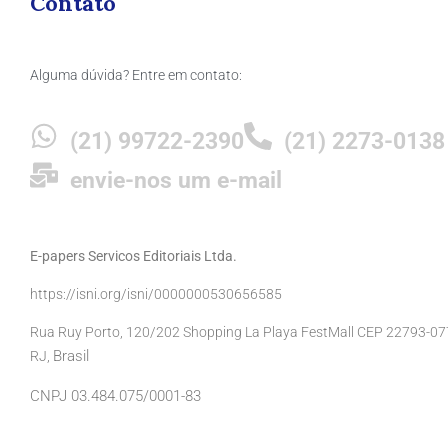
Contato
Alguma dúvida? Entre em contato:
(21) 99722-2390
(21) 2273-0138
envie-nos um e-mail
E-papers Servicos Editoriais Ltda.
https://isni.org/isni/0000000530656585
Rua Ruy Porto, 120/202 Shopping La Playa FestMall CEP 22793-077 
Brasil
RJ,
CNPJ 03.484.075/0001-83