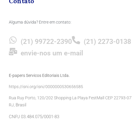
Contato
Alguma dúvida? Entre em contato:
(21) 99722-2390
(21) 2273-0138
envie-nos um e-mail
E-papers Servicos Editoriais Ltda.
https://isni.org/isni/0000000530656585
Rua Ruy Porto, 120/202 Shopping La Playa FestMall CEP 22793-077 
Brasil
RJ,
CNPJ 03.484.075/0001-83