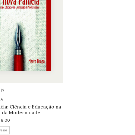
(0)
GA
éia: Ciência e Educação na
 da Modernidade
18,00
ressa