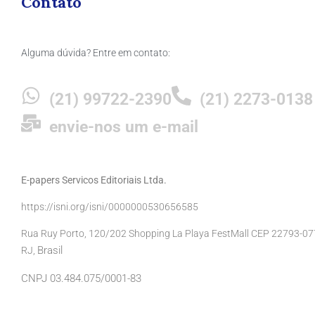
Contato
Alguma dúvida? Entre em contato:
(21) 99722-2390
(21) 2273-0138
envie-nos um e-mail
E-papers Servicos Editoriais Ltda.
https://isni.org/isni/0000000530656585
Rua Ruy Porto, 120/202 Shopping La Playa FestMall CEP 22793-077 
Brasil
RJ,
CNPJ 03.484.075/0001-83