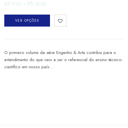
R$
9,00
–
R$
18,00
VER OPÇÕES
O primeiro volume da série Engenho & Arte contribui para o
entendimento do que veio a ser o referencial do ensino técnico-
científico em nosso país:…