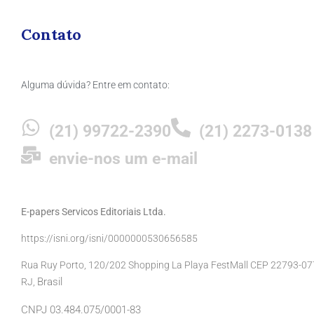
Contato
Alguma dúvida? Entre em contato:
(21) 99722-2390
(21) 2273-0138
envie-nos um e-mail
E-papers Servicos Editoriais Ltda.
https://isni.org/isni/0000000530656585
Rua Ruy Porto, 120/202 Shopping La Playa FestMall CEP 22793-077 
Brasil
RJ,
CNPJ 03.484.075/0001-83