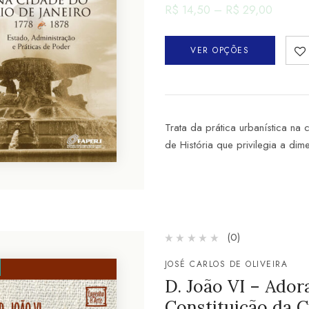
R$
14,50
–
R$
29,00
VER OPÇÕES
Trata da prática urbanística na
de História que privilegia a di
(0)
JOSÉ CARLOS DE OLIVEIRA
D. João VI – Ador
Constituição da Cu