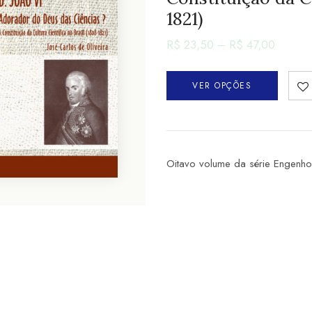
1821)
R$
23,50
–
R$
47,00
VER OPÇÕES
Oitavo volume da série Engenho