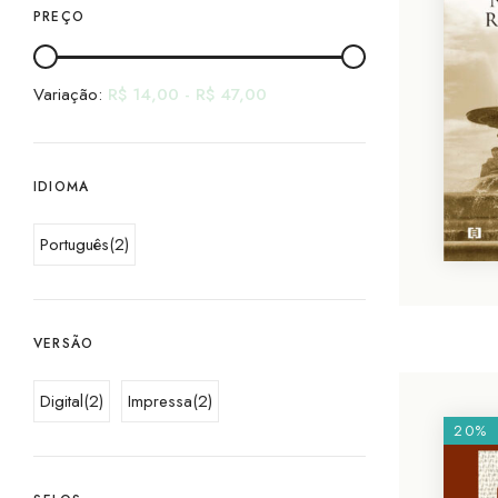
PREÇO
Variação:
R$
14,00
-
R$
47,00
IDIOMA
Português
(2)
VERSÃO
Digital
(2)
Impressa
(2)
20%