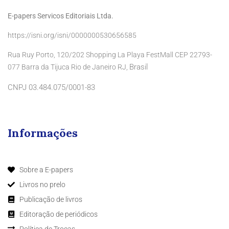
E-papers Servicos Editoriais Ltda.
https://isni.org/isni/0000000530656585
Rua Ruy Porto, 120/202 Shopping La Playa FestMall CEP 22793-
Brasil
077 Barra da Tijuca Rio de Janeiro RJ,
CNPJ 03.484.075/0001-83
Informações
Sobre a E-papers
Livros no prelo
Publicação de livros
Editoração de periódicos
Política de Trocas