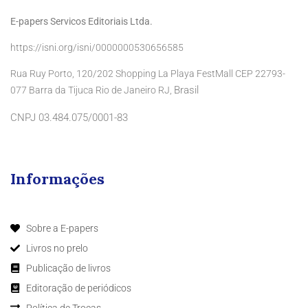
E-papers Servicos Editoriais Ltda.
https://isni.org/isni/0000000530656585
Rua Ruy Porto, 120/202 Shopping La Playa FestMall CEP 22793-
Brasil
077 Barra da Tijuca Rio de Janeiro RJ,
CNPJ 03.484.075/0001-83
Informações
Sobre a E-papers
Livros no prelo
Publicação de livros
Editoração de periódicos
Política de Trocas